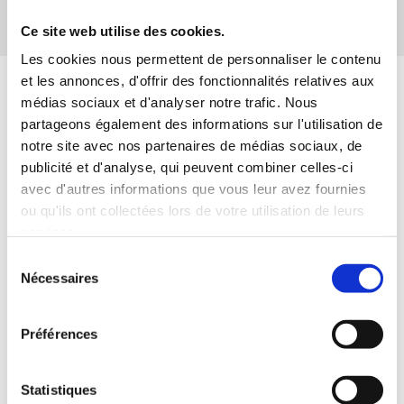
Désinscription en 1 clic
Ce site web utilise des cookies.
Les cookies nous permettent de personnaliser le contenu
et les annonces, d'offrir des fonctionnalités relatives aux
médias sociaux et d'analyser notre trafic. Nous
partageons également des informations sur l'utilisation de
notre site avec nos partenaires de médias sociaux, de
publicité et d'analyse, qui peuvent combiner celles-ci
avec d'autres informations que vous leur avez fournies
ou qu'ils ont collectées lors de votre utilisation de leurs
services.
ACTUALITÉS
Sélection
Nécessaires
Quand syndicalisme et service public font
du
voyager le pouvoir d'achat
consentement
Découvrez le nouveau guide de lutte contre les
Préférences
violences sexistes et sexuelles de la CFTC
Lutte contre les violences sexistes et sexuelles : à
Statistiques
l'UCANSS, la CFTC signe un accord d'entreprise