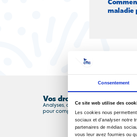
Comment 
maladie 
Consentement
Vos droits et l'actualité soc
Ce site web utilise des cook
Analyses, décryptages et conseils : cha
pour comprendre vos droits et les enj
Les cookies nous permettent d
sociaux et d'analyser notre t
partenaires de médias sociaux
vous leur avez fournies ou qu'