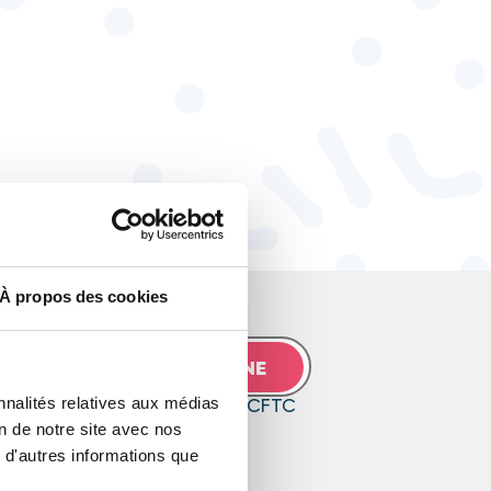
À propos des cookies
JE M’ABONNE
nnalités relatives aux médias
ir les communications de la CFTC
on de notre site avec nos
ic
 d'autres informations que