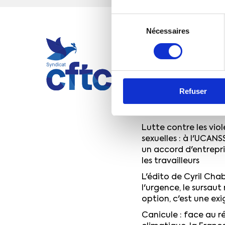
Sélection
Nécessaires
du
ACTUALITÉS
consentement
Quand syndicalisme 
font voyager le pou
Découvrez le nouvea
Refuser
contre les violences 
sexuelles de la CFTC
Lutte contre les viol
sexuelles : à l'UCANS
un accord d'entrepr
les travailleurs
L'édito de Cyril Chab
l'urgence, le sursaut 
option, c'est une ex
Canicule : face au 