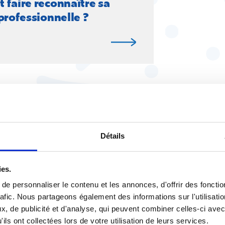
faire reconnaître sa
professionnelle ?
Détails
iale, enfin clairs !
ies.
que mois, recevez l’essentiel
eux sociaux et économiques.
e personnaliser le contenu et les annonces, d'offrir des fonctio
J’accepte de recevo
rafic. Nous partageons également des informations sur l'utilisati
Désinscription en 1 cl
, de publicité et d'analyse, qui peuvent combiner celles-ci avec
ils ont collectées lors de votre utilisation de leurs services.