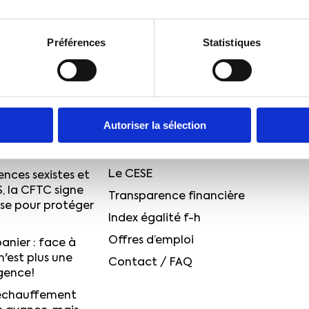
Préférences
Statistiques
QUI SOMMES-NOUS ?
et service public
Le projet CFTC
voir d'achat
Quelques chiffres
u guide de lutte
Autoriser la sélection
Notre histoire
sexistes et
L’équipe dirigeante
Le CESE
ences sexistes et
S, la CFTC signe
Transparence financière
ise pour protéger
Index égalité f-h
Offres d’emploi
anier : face à
n'est plus une
Contact / FAQ
igence!
réchauffement