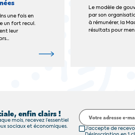
rnées
Le modèle de gouv
par son organisati
ns une fois en
à rémunérer, la Mac
 un fort recul.
résultats pour mene
ent leur
s...
iale, enfin clairs !
que mois, recevez l’essentiel
eux sociaux et économiques.
J’accepte de recevo
Désinscription en 1 cl