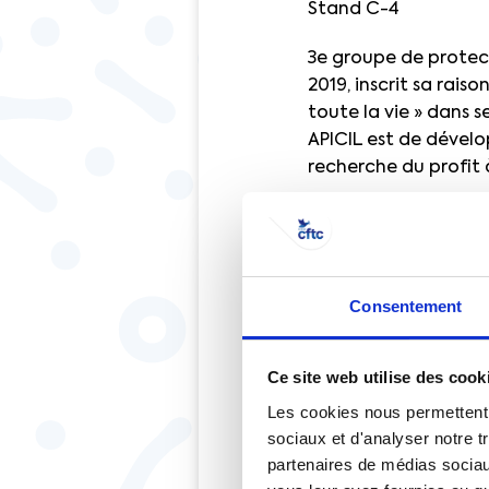
Stand C-4
3e groupe de protect
2019, inscrit sa rais
toute la vie » dans 
APICIL est de dévelo
recherche du profit 
Parmi ces engagemen
en matière d’inclusio
s’agit d’un combat. 
prenantes : la société
Consentement
distributeurs et les 
inciter tous les aut
Ce site web utilise des cook
Le Groupe s’appuie p
Les cookies nous permettent d
apportant un appui
sociaux et d'analyser notre t
la mise en œuvre de 
partenaires de médias sociaux
fragilisés dans not