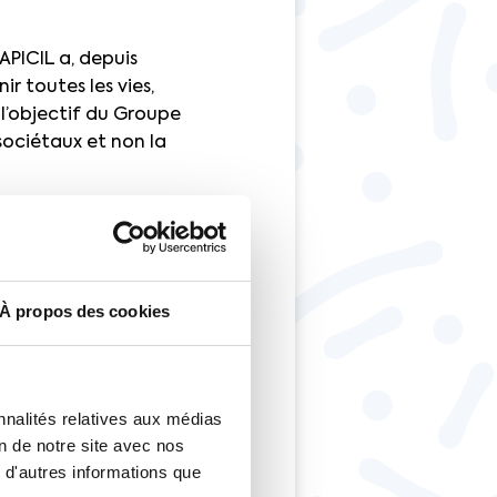
APICIL a, depuis
ir toutes les vies,
 l’objectif du Groupe
sociétaux et non la
ntreprise reconnue
que d’exemplarité, il
de toutes ses parties
tenaires, les
À propos des cookies
ser en la matière et
cubateur » en
nnalités relatives aux médias
ns la création et
on de notre site avec nos
ntégration des plus
 d'autres informations que
ts sociétaux