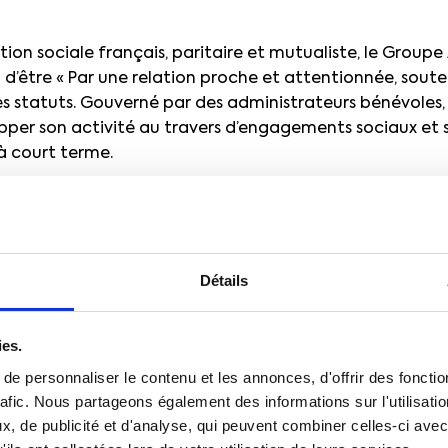
ion sociale français, paritaire et mutualiste, le Groupe 
on d’être « Par une relation proche et attentionnée, souten
ses statuts. Gouverné par des administrateurs bénévoles,
pper son activité au travers d’engagements sociaux et 
à court terme.
ts, le Groupe APICIL a pour ambition de devenir une e
n dans ses actions et dans la société au sens large. Plus 
Un de ses combats est de promouvoir l’inclusion auprès 
, les collaborateurs et futurs salariés, les clients, les par
Détails
administrateurs. Le Groupe APICIL travaille pour progres
res acteurs à faire de même.
ies.
ar exemple sur l’action sociale, qui agit comme un « in
e personnaliser le contenu et les annonces, d'offrir des fonctio
 en termes d’accompagnement et/ou de financement da
rafic. Nous partageons également des informations sur l'utilisati
projets ou actions à visée sociétale. Ce soutien pour l’i
, de publicité et d'analyse, qui peuvent combiner celles-ci avec
re société se manifeste dans l’accompagnement de proje