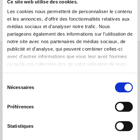
Ce site web utilise des cookies.
Les cookies nous permettent de personnaliser le contenu
et les annonces, d'offrir des fonctionnalités relatives aux
médias sociaux et d'analyser notre trafic. Nous
partageons également des informations sur l'utilisation de
notre site avec nos partenaires de médias sociaux, de
publicité et d'analyse, qui peuvent combiner celles-ci
Vos droits et l'actualité sociale, enfin clairs
avec d'autres informations que vous leur avez fournies
!
ou qu'ils ont collectées lors de votre utilisation de leurs
services.
Analyses, décryptages et conseils : chaque mois,
recevez l’essentiel pour comprendre vos droits et
Sélection
les enjeux sociaux et économiques.
Nécessaires
du
consentement
Préférences
J’accepte de recevoir les communications de la CFTC
JE M’ABONNE
Statistiques
Désinscription en 1 clic