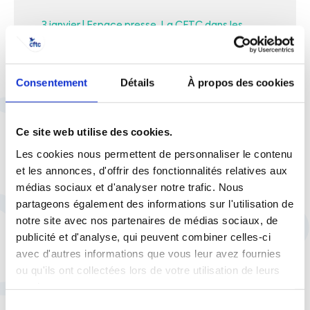
3 janvier |
Espace presse
La CFTC dans les
médias
Télétravail en entreprise : Cyril
Chabanier s’exprime sur
Consentement
Détails
À propos des cookies
BFMTV
Ce site web utilise des cookies.
Les cookies nous permettent de personnaliser le contenu
et les annonces, d'offrir des fonctionnalités relatives aux
médias sociaux et d'analyser notre trafic. Nous
15 septembre |
La CFTC dans les médias
partageons également des informations sur l'utilisation de
Télétravail : la CFTC exigeante
notre site avec nos partenaires de médias sociaux, de
!
publicité et d'analyse, qui peuvent combiner celles-ci
avec d'autres informations que vous leur avez fournies
ou qu'ils ont collectées lors de votre utilisation de leurs
services.
Sélection