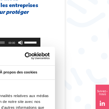
les entreprises
ur protéger
Utilisez
00:00
les
flèches
 sur France 3 PACA
haut/bas
pour
augmenter
ou
À propos des cookies
diminuer
le
volume.
Suivez-
nous
nnalités relatives aux médias
on de notre site avec nos
 d'autres informations que