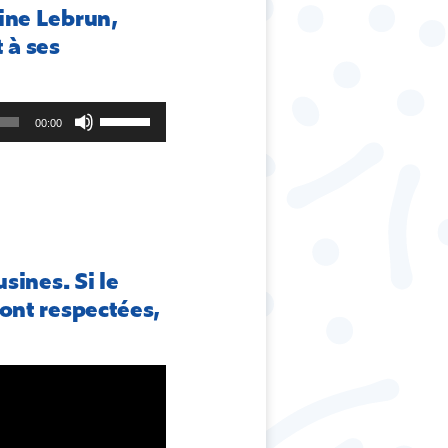
ine Lebrun,
 à ses
Utilisez
00:00
les
flèches
haut/bas
pour
augmenter
ou
diminuer
sines. Si le
le
ront respectées,
volume.