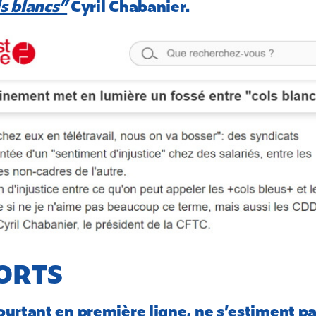
ls blancs”
Cyril Chabanier.
ORTS
pourtant en première ligne, ne s’estiment p