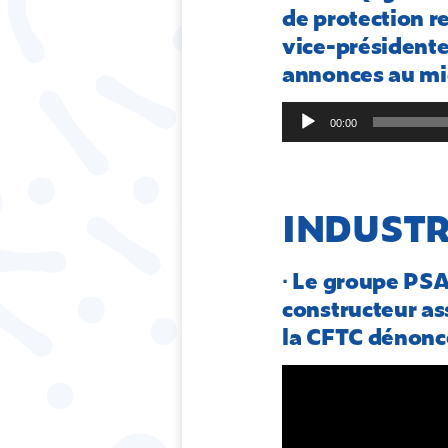
de protection r
vice-présidente
annonces au mic
Lecteur
00:00
audio
INDUSTR
∙ Le groupe PSA 
constructeur as
la CFTC dénonce