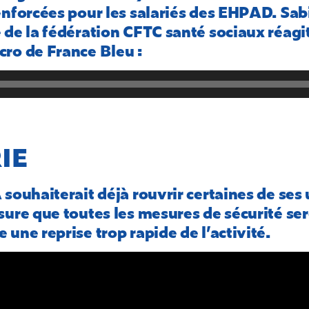
enforcées pour les salariés des EHPAD. Sab
 de la fédération CFTC santé sociaux réagit
ro de France Bleu :
IE
souhaiterait déjà rouvrir certaines de ses u
sure que toutes les mesures de sécurité se
 une reprise trop rapide de l’activité.