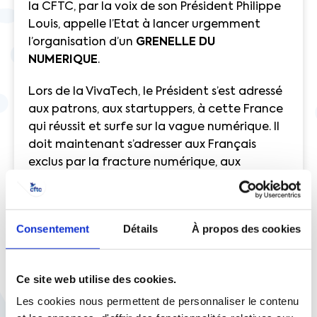
la CFTC, par la voix de son Président Philippe
Louis, appelle l’Etat à lancer urgemment
l’organisation d’un
GRENELLE DU
NUMERIQUE
.
Lors de la VivaTech, le Président s’est adressé
aux patrons, aux startuppers, à cette France
qui réussit et surfe sur la vague numérique. Il
doit maintenant s’adresser aux Français
exclus par la fracture numérique, aux
Français qui jouissent de nouveaux usages
mais craignent l’impact social de la
plateformisation. Il veut les
« protéger »
. Dont
Consentement
Détails
À propos des cookies
acte.
C’est d’un débat croisé entre usagers,
Ce site web utilise des cookies.
entreprises, pouvoirs publics, associations et
Les cookies nous permettent de personnaliser le contenu
organisations syndicales que naîtra le