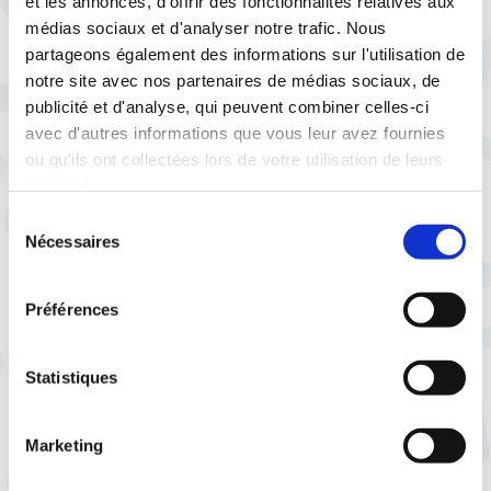
et les annonces, d'offrir des fonctionnalités relatives aux
nouveau contrat social de demain.
médias sociaux et d'analyser notre trafic. Nous
Le communiqué de presse au format .pdf
partageons également des informations sur l'utilisation de
notre site avec nos partenaires de médias sociaux, de
publicité et d'analyse, qui peuvent combiner celles-ci
avec d'autres informations que vous leur avez fournies
ou qu'ils ont collectées lors de votre utilisation de leurs
services.
Sélection
Nécessaires
du
À lire aussi
consentement
Préférences
Statistiques
28 juillet |
Espace presse
La CFTC dans les
médias
Sur France Inter, Imane
Marketing
Harraoui fait le point sur les