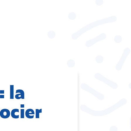
 la
ocier