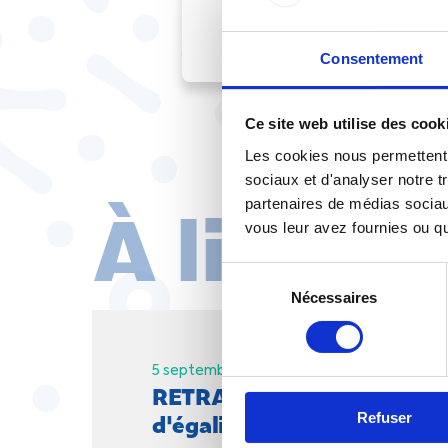
Consentement
Ce site web utilise des cook
Les cookies nous permettent d
sociaux et d'analyser notre t
À lire au
partenaires de médias sociaux
vous leur avez fournies ou qu'
Sélection
Nécessaires
du
consentement
5 septembre |
Espace presse
La CFTC dans
RETRAITES : "Il doit y avoi
d'égalité"
Refuser