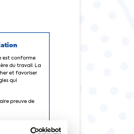
iation
e est conforme
re du travail. La
her et favoriser
gles qui
faire preuve de