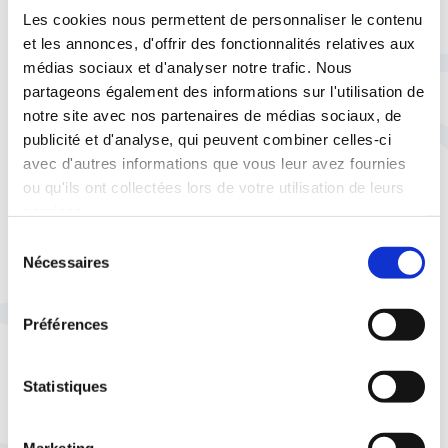
Les cookies nous permettent de personnaliser le contenu
et les annonces, d'offrir des fonctionnalités relatives aux
médias sociaux et d'analyser notre trafic. Nous
partageons également des informations sur l'utilisation de
notre site avec nos partenaires de médias sociaux, de
publicité et d'analyse, qui peuvent combiner celles-ci
À lire aussi
avec d'autres informations que vous leur avez fournies
ou qu'ils ont collectées lors de votre utilisation de leurs
services.
Sélection
Nécessaires
du
28 juillet |
Espace presse
La CFTC dans les
consentement
médias
Sur France Inter, Imane
Préférences
Harraoui fait le point sur les
grands sujets de l'été et de la
Statistiques
rentrée
Marketing