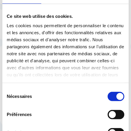
À lire aussi
Ce site web utilise des cookies.
Les cookies nous permettent de personnaliser le contenu
et les annonces, d'offrir des fonctionnalités relatives aux
28 juillet |
Espace presse
La CFTC dans les
médias sociaux et d'analyser notre trafic. Nous
médias
partageons également des informations sur l'utilisation de
Sur France Inter, Imane
notre site avec nos partenaires de médias sociaux, de
Harraoui fait le point sur les
publicité et d'analyse, qui peuvent combiner celles-ci
grands sujets de l'été et de la
avec d'autres informations que vous leur avez fournies
rentrée
ou qu'ils ont collectées lors de votre utilisation de leurs
services.
Sélection
Nécessaires
du
consentement
Préférences
17 juin |
Espace presse
La CFTC dans les médias
Le SMIC ne suffit plus: