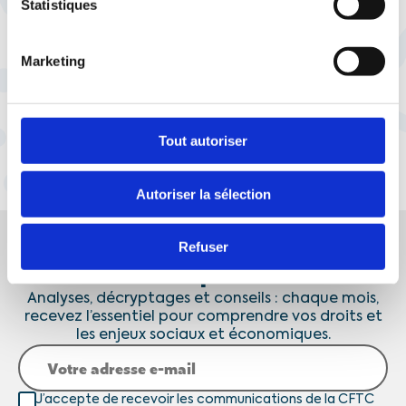
Statistiques
découvrez la nouvelle
chronique Eco de Cyril
Chabanier, sur KTO TV
Marketing
Tout autoriser
Autoriser la sélection
Refuser
Vos droits et l'actualité sociale, enfin clairs
!
Analyses, décryptages et conseils : chaque mois,
recevez l’essentiel pour comprendre vos droits et
les enjeux sociaux et économiques.
J’accepte de recevoir les communications de la CFTC