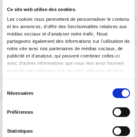
de la CFTC (
@SyndicatCFTC
)
Ce site web utilise des cookies.
Les cookies nous permettent de personnaliser le contenu
« La bataille n’est pas perdue,
et les annonces, d'offrir des fonctionnalités relatives aux
même si elle reste compliquée »
médias sociaux et d'analyser notre trafic. Nous
pic.twitter.com/I2VAcHGPeN
partageons également des informations sur l'utilisation de
notre site avec nos partenaires de médias sociaux, de
— Sud Radio (@SudRadio)
April 17,
publicité et d'analyse, qui peuvent combiner celles-ci
2023
avec d'autres informations que vous leur avez fournies
ou qu'ils ont collectées lors de votre utilisation de leurs
Cnews en parle
services.
Sélection
Nécessaires
du
consentement
Préférences
Statistiques