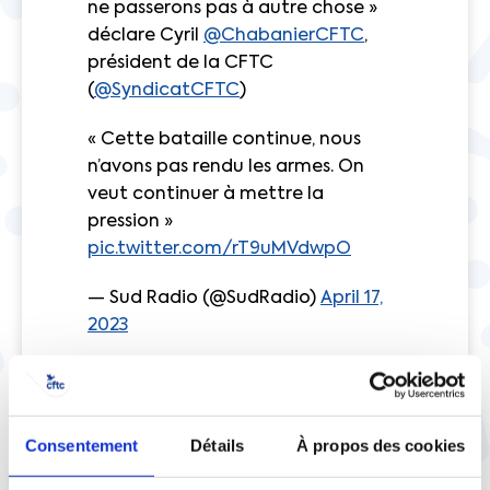
ne passerons pas à autre chose »
déclare Cyril
@ChabanierCFTC
,
président de la CFTC
(
@SyndicatCFTC
)
« Cette bataille continue, nous
n’avons pas rendu les armes. On
veut continuer à mettre la
pression »
pic.twitter.com/rT9uMVdwpO
— Sud Radio (@SudRadio)
April 17,
2023
🔴 🎙
#ReformeDesRetraites
: « Le
gouvernement a fait le pari que
tout allait s’essouffler à la décision
Consentement
Détails
À propos des cookies
du Conseil Constitutionnel » pour
Cyril
@ChabanierCFTC
, président