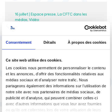
16 juillet |
Espace presse
La CFTC dans les
médias
Vidéo
Budget 2026 : « Les efforts
demandés ne sont pas
partagés et équitables », juge
Consentement
Détails
À propos des cookies
Cyril Chabanier
Ce site web utilise des cookies.
Les cookies nous permettent de personnaliser le contenu
et les annonces, d'offrir des fonctionnalités relatives aux
médias sociaux et d'analyser notre trafic. Nous
23 juin |
Espace presse
La CFTC dans les
partageons également des informations sur l'utilisation de
médias
Vidéo
notre site avec nos partenaires de médias sociaux, de
Fin de la négociation retraites :
publicité et d'analyse, qui peuvent combiner celles-ci
« L’objectif pour nous, ça reste
avec d'autres informations que vous leur avez fournies
d’améliorer la loi Borne »
ou qu'ils ont collectées lors de votre utilisation de leurs