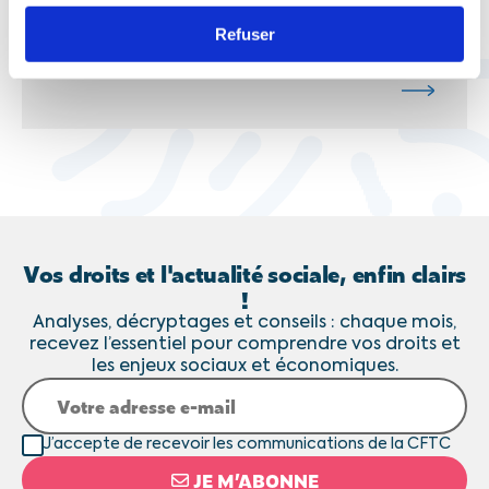
alerte sur les risques du
management par algorithmes
Refuser
Vos droits et l'actualité sociale, enfin clairs
!
Analyses, décryptages et conseils : chaque mois,
recevez l’essentiel pour comprendre vos droits et
les enjeux sociaux et économiques.
J’accepte de recevoir les communications de la CFTC
JE M’ABONNE