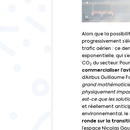
Alors que la possibil
progressivement s’él
trafic aérien : ce de
exponentielle, qui 
CO
du secteur. Pour
2
commercialiser l’a
d’Airbus Guillaume Fa
grand mathématicien, 
physiquement impossib
est-ce que les solut
et réellement antic
environnemental, le 
ronde sur la transi
l’espace Nicolas Gou