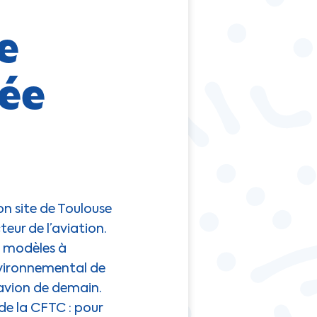
e
née
on site de Toulouse
eur de l’aviation.
e modèles à
nvironnemental de
l’avion de demain.
de la CFTC : pour