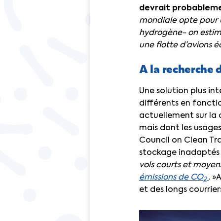
devrait probableme
mondiale opte pour u
hydrogène- on estime 
une flotte d’avions é
A la recherche 
Une solution plus in
différents en fonctio
actuellement sur la
mais dont les usages
Council on Clean Tr
stockage inadaptés a
vols courts et moyens
émissions de
CO
. »
2
et des longs courrier