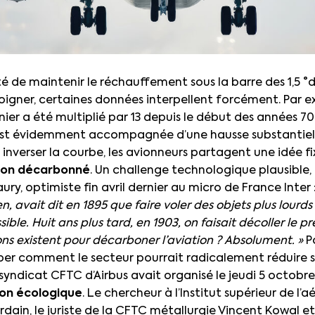
ité de maintenir le réchauffement sous la barre des 1,5 °
oigner, certaines données interpellent forcément. Par 
rnier a été multiplié par 13 depuis le début des années 7
s’est évidemment accompagnée d’une hausse substantiell
 inverser la courbe, les avionneurs partagent une idée fix
vion décarbonné
. Un challenge technologique plausible,
ury, optimiste fin avril dernier au micro de France Inter 
avait dit en 1895 que faire voler des objets plus lourds q
le. Huit ans plus tard, en 1903, on faisait décoller le pr
ions existent pour décarboner l’aviation ? Absolument. »
P
iper comment le secteur pourrait radicalement réduire
syndicat CFTC d’Airbus avait organisé le jeudi 5 octobre
tion écologique
. Le chercheur à l’Institut supérieur de l
rdain, le juriste de la CFTC métallurgie Vincent Kowal et