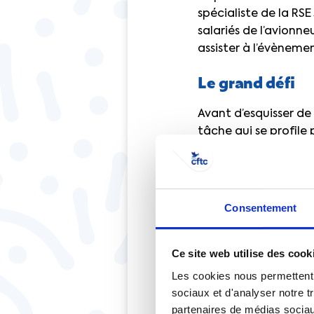
spécialiste de la RS
salariés de l’avion
assister à l’évènemen
Le grand défi
Avant d’esquisser de
tâche qui se profile
s’accommoder d’un se
électrique – souven
appareils – ne pourr
milieu. «
A l’échelle m
Consentement
dont la première sou
Ce site web utilise des cook
Les cookies nous permettent d
sociaux et d'analyser notre t
partenaires de médias sociaux