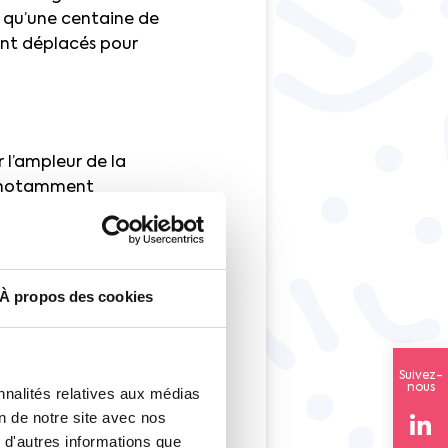
s qu’une centaine de
ent déplacés pour
 l’ampleur de la
nt notamment
blement pas. L’avion
sions carbone des
iques écologiques du
ction d’électricité,
À propos des cookies
ourdain.
Suivez-
nous
nnalités relatives aux médias
on de notre site avec nos
 d'autres informations que