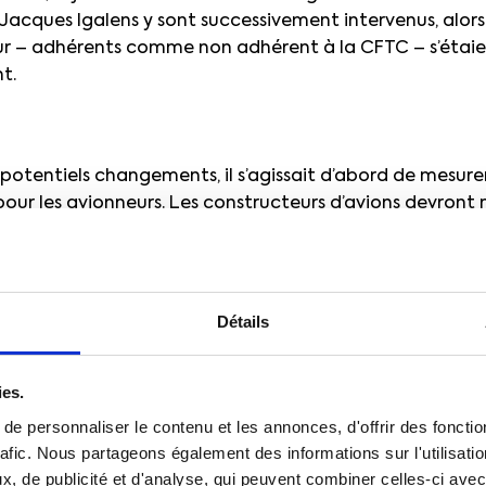
E Jacques Igalens y sont successivement intervenus, alor
neur – adhérents comme non adhérent à la CFTC – s’étai
t.
 potentiels changements, il s’agissait d’abord de mesurer
 pour les avionneurs. Les constructeurs d’avions devro
cteur où les solutions miracles n’existeront vraisembla
t cité comme un atout-maitre de la réduction des émis
a ainsi pas résoudre à lui seul l’ensemble des problémat
ondiale, l’activité qui émet le plus de
CO
, c’est la produ
2
Détails
rce de production reste le charbon
» décrypte Nicolas G
ies.
e personnaliser le contenu et les annonces, d'offrir des fonctio
rafic. Nous partageons également des informations sur l'utilisati
, de publicité et d'analyse, qui peuvent combiner celles-ci avec