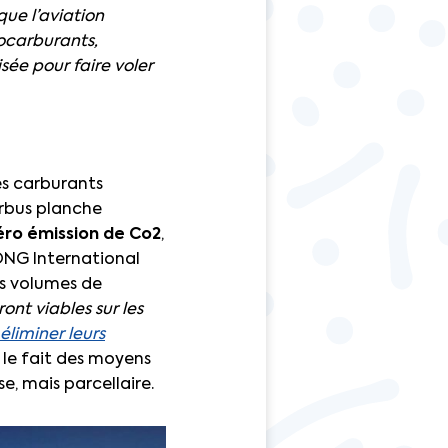
que l’aviation
ocarburants,
sée pour faire voler
es carburants
Airbus planche
éro émission de Co2
,
’ONG International
es volumes de
ont viables sur les
éliminer leurs
 le fait des moyens
e, mais parcellaire.