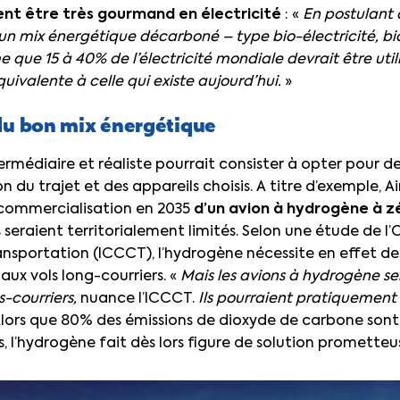
nt être très gourmand en électricité
: «
En postulant 
n mix énergétique décarboné – type bio-électricité, bi
que 15 à 40% de l’électricité mondiale devrait être utili
quivalente à celle qui existe aujourd’hui.
»
du bon mix énergétique
termédiaire et réaliste pourrait consister à opter pour d
n du trajet et des appareils choisis. A titre d’exemple, 
 commercialisation en 2035
d’un
avion à hydrogène à z
 seraient territorialement limités. Selon une étude de l
ansportation (ICCCT), l’hydrogène nécessite en effet d
ux vols long-courriers. «
Mais les avions à hydrogène ser
-courriers,
nuance l’ICCCT.
Ils pourraient pratiquement
Alors que 80% des émissions de dioxyde de carbone sont
s, l’hydrogène fait dès lors figure de solution prometteus