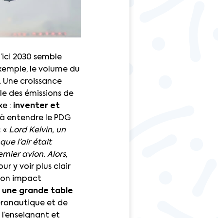
d’ici 2030 semble
exemple, le volume du
0. Une croissance
e des émissions de
e :
inventer et
 à entendre le PDG
: «
Lord Kelvin, un
ue l’air était
emier avion. Alors,
our y voir plus clair
 son impact
une grande table
’aéronautique et de
 l’enseignant et