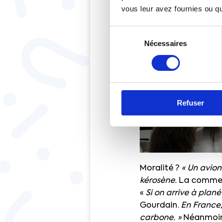
vous leur avez fournies ou qu'
Sélection
Nécessaires
du
consentement
Refuser
Moralité ?
« Un avion
kérosène.
La commerc
«
Si on arrive à plané
Gourdain.
En France, 
carbone. »
Néanmoin