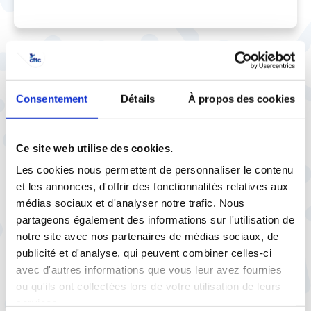
Consentement
Détails
À propos des cookies
À lire aussi
Ce site web utilise des cookies.
Les cookies nous permettent de personnaliser le contenu
et les annonces, d'offrir des fonctionnalités relatives aux
29 juillet |
Social
Vie pratique
médias sociaux et d'analyser notre trafic. Nous
Quand syndicalisme et service
partageons également des informations sur l'utilisation de
public font voyager le pouvoir
notre site avec nos partenaires de médias sociaux, de
d'achat
publicité et d'analyse, qui peuvent combiner celles-ci
avec d'autres informations que vous leur avez fournies
ou qu'ils ont collectées lors de votre utilisation de leurs
services.