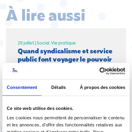
À lire aussi
29 juillet |
Social
Vie pratique
Quand syndicalisme et service
public font voyager le pouvoir
d'achat
Consentement
Détails
À propos des cookies
Ce site web utilise des cookies.
23 juillet |
Egalité Professionnelle
Social
Lutte contre les violences
Les cookies nous permettent de personnaliser le contenu
sexistes et sexuelles : à
et les annonces, d'offrir des fonctionnalités relatives aux
médias sociaux et d'analyser notre trafic. Nous