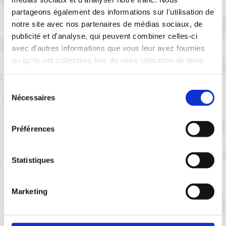
l'UCANSS, la CFTC signe un
partageons également des informations sur l'utilisation de
accord d'entreprise pour
notre site avec nos partenaires de médias sociaux, de
protéger les travailleurs
publicité et d'analyse, qui peuvent combiner celles-ci
avec d'autres informations que vous leur avez fournies
ou qu'ils ont collectées lors de votre utilisation de leurs
services.
Sélection
Nécessaires
du
consentement
Préférences
ledecodeur.cftc.fr
Droit du travail :
Statistiques
Vous êtes perdu ?
La CFTC décrypte vos droits sur
Le Décodeur
Marketing