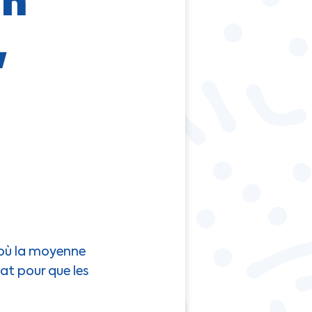
,
 où la moyenne
bat pour que les