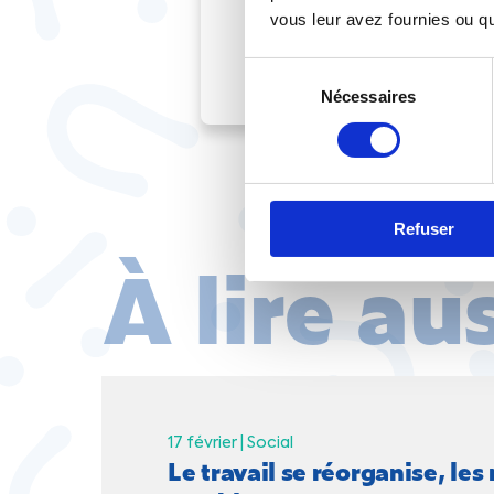
vous leur avez fournies ou qu'
Sélection
Nécessaires
du
consentement
Refuser
À lire au
17 février |
Social
Le travail se réorganise, les