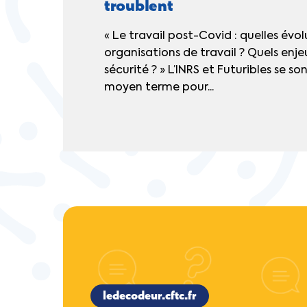
troublent
« Le travail post-Covid : quelles évo
organisations de travail ? Quels enje
sécurité ? » L’INRS et Futuribles se so
moyen terme pour...
ledecodeur.cftc.fr