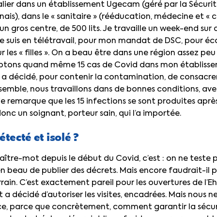
alier dans un établissement Ugecam (géré par la Sécurit
nais), dans le « sanitaire » (rééducation, médecine et « 
 un gros centre, de 500 lits. Je travaille un week-end sur
, je suis en télétravail, pour mon mandat de DSC, pour é
ur les « filles ». On a beau être dans une région assez pe
tons quand même 15 cas de Covid dans mon établisseme
n a décidé, pour contenir la contamination, de consacre
ensemble, nous travaillons dans de bonnes conditions, av
 je remarque que les 15 infections se sont produites aprè
onc un soignant, porteur sain, qui l’a importée.
étecté et isolé ?
aître-mot depuis le début du Covid, c’est : on ne teste p
ien beau de publier des décrets. Mais encore faudrait-il 
rrain. C’est exactement pareil pour les ouvertures de l’E
a décidé d’autoriser les visites, encadrées. Mais nous n
ce, parce que concrètement, comment garantir la sécur