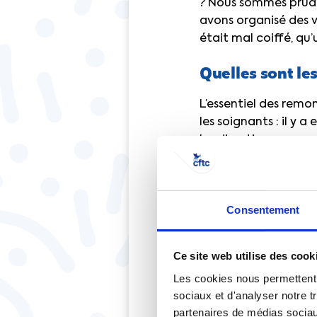
? Nous sommes pruden
avons organisé des v
était mal coiffé, qu’
Quelles sont les
L’essentiel des rem
les soignants : il y
les directives pour 
travaillent en zone C
musique pour égayer 
des conditions de tra
Consentement
reconnaissance. Cett
et travaille à la CF
collègues qui se dema
Ce site web utilise des cook
doive faire face à u
Les cookies nous permettent d
vous que des jeunes 
sociaux et d'analyser notre t
par mois ?
partenaires de médias sociaux