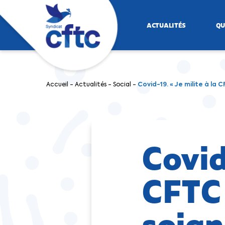
ACTUALITÉS
QU
Accueil
-
Actualités
-
Social
-
Covid-19. « Je milite à la
Covid
CFTC 
soign