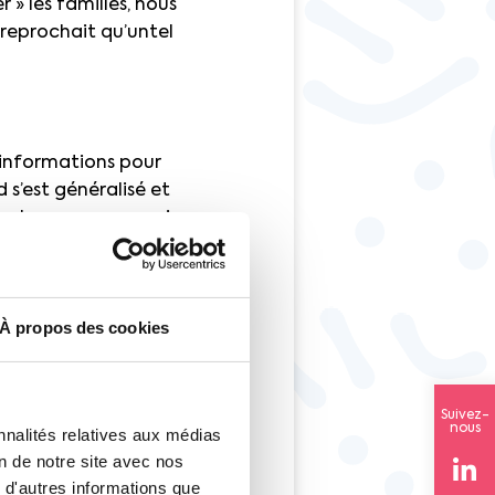
 » les familles, nous
 reprochait qu’untel
’informations pour
 s’est généralisé et
ue les personnes qui
les mettent de la
à des procédures et
ous, pas assez de
À propos des cookies
 existants. Je milite
e nombreuses
 Peur que la France
des. Comment voulez-
Suivez-
nous
nnalités relatives aux médias
vie pour 1300 euros
on de notre site avec nos
 d'autres informations que