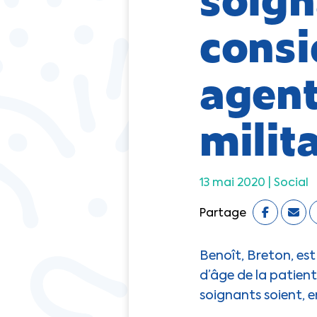
consi
agent
milit
13 mai 2020 |
Social
Partage
Benoît, Breton, es
d’âge de la patientè
soignants soient, e