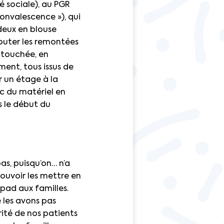
é sociale), au PGR
convalescence »), qui
 deux en blouse
couter les remontées
u touchée, en
nt, tous issus de
r un étage à la
ec du matériel en
s le début du
as, puisqu’on… n’a
pouvoir les mettre en
hpad aux familles.
e les avons pas
ité de nos patients