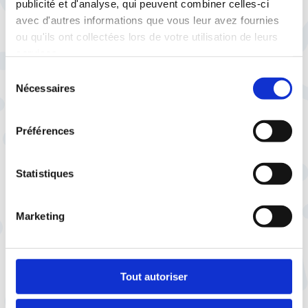
publicité et d'analyse, qui peuvent combiner celles-ci
avec d'autres informations que vous leur avez fournies
ou qu'ils ont collectées lors de votre utilisation de leurs
services.
Sélection
Nécessaires
du
ledecodeur.cftc.fr
consentement
Droit du travail :
Préférences
Vous êtes perdu ?
La CFTC décrypte vos droits sur
Le Décodeur
Statistiques
Marketing
Tout autoriser