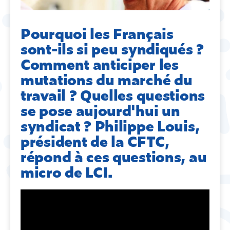
Pourquoi les Français
sont-ils si peu syndiqués ?
Comment anticiper les
mutations du marché du
travail ? Quelles questions
se pose aujourd'hui un
syndicat ? Philippe Louis,
président de la CFTC,
répond à ces questions, au
micro de LCI.