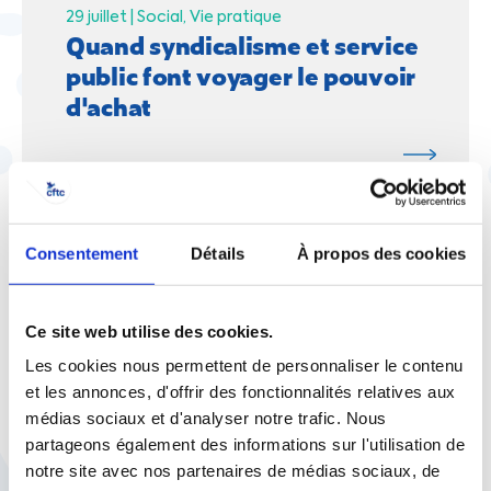
29 juillet |
Social
Vie pratique
Quand syndicalisme et service
public font voyager le pouvoir
d'achat
Consentement
Détails
À propos des cookies
23 juillet |
Egalité Professionnelle
Social
Lutte contre les violences
sexistes et sexuelles : à
Ce site web utilise des cookies.
l'UCANSS, la CFTC signe un
Les cookies nous permettent de personnaliser le contenu
accord d'entreprise pour
et les annonces, d'offrir des fonctionnalités relatives aux
protéger les travailleurs
médias sociaux et d'analyser notre trafic. Nous
partageons également des informations sur l'utilisation de
notre site avec nos partenaires de médias sociaux, de