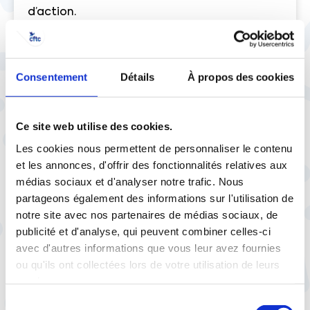
d’action.
Consentement
Détails
À propos des cookies
Ce site web utilise des cookies.
À lire aussi
Les cookies nous permettent de personnaliser le contenu
et les annonces, d'offrir des fonctionnalités relatives aux
médias sociaux et d'analyser notre trafic. Nous
partageons également des informations sur l'utilisation de
notre site avec nos partenaires de médias sociaux, de
publicité et d'analyse, qui peuvent combiner celles-ci
17 février |
Social
Le travail se réorganise, les
avec d'autres informations que vous leur avez fournies
risques se troublent
ou qu'ils ont collectées lors de votre utilisation de leurs
services.
Sélection