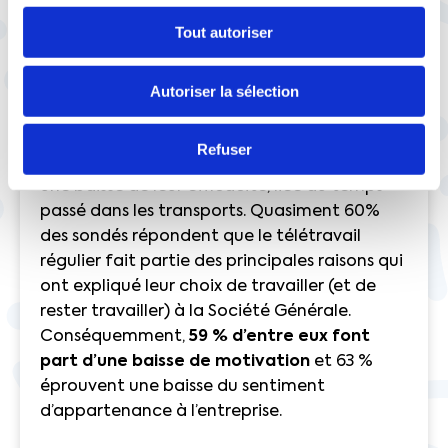
Tout autoriser
Ils anticipent des conséquences importantes
sur la vie professionnelle et personnelle des
salariés, si l’entreprise choisit de leur imposer 1
Autoriser la sélection
jour de télétravail au maximum. Près de 50%
des répondants (autour de 22.000, sur les
Refuser
40.000 salariés de l’entreprise) prévoient ainsi
une baisse de leur efficacité, liée au temps
passé dans les transports. Quasiment 60%
des sondés répondent que le télétravail
régulier fait partie des principales raisons qui
ont expliqué leur choix de travailler (et de
rester travailler) à la Société Générale.
Conséquemment,
59 % d’entre eux font
part d’une baisse de motivation
et 63 %
éprouvent une baisse du sentiment
d’appartenance à l’entreprise.