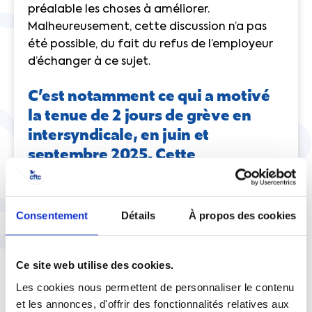
préalable les choses à améliorer.
Malheureusement, cette discussion n’a pas
été possible, du fait du refus de l’employeur
d’échanger à ce sujet.
C’est notamment ce qui a motivé
la tenue de 2 jours de grève en
intersyndicale, en juin et
septembre 2025. Cette
mobilisation a-t-elle payé ?
Elle nous a permis d’obtenir un rendez-vous le
Consentement
Détails
À propos des cookies
26 septembre avec la DRH du groupe, puis le
9 octobre, avec le Directeur Général,
Slawomir Krupa. Mais ce dernier n’a fait que
Ce site web utilise des cookies.
réaffirmer la position de l’entreprise sur le
Les cookies nous permettent de personnaliser le contenu
sujet.
et les annonces, d'offrir des fonctionnalités relatives aux