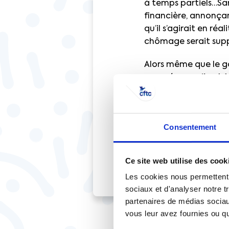
à temps partiels…Sa
financière, annonçan
qu’il s’agirait en réa
chômage serait supp
Alors même que le go
européennes,
il est
violente jamais vue
Consentement
TÉLÉCHARGER CE 
Ce site web utilise des cook
Les cookies nous permettent d
sociaux et d'analyser notre t
partenaires de médias sociaux
vous leur avez fournies ou qu'