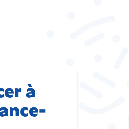
cer à
rance-