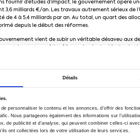
ns fournir d’études d’impact, le gouvernement opère u
t 3,6 milliards €/an. Les travaux autrement sérieux de
lité de 4 à 5,4 milliards par an. Au total, un quart des al
rimé depuis le début des réformes.
uvernement vient de subir un véritable désaveu aux de
 temps de renoncer à la réforme la plus inutile, la plus i
.
Détails
COMMUNIQUÉ DE PRESSE AU FORMAT PDF
ies.
e personnaliser le contenu et les annonces, d'offrir des fonctio
rafic. Nous partageons également des informations sur l'utilisati
, de publicité et d'analyse, qui peuvent combiner celles-ci avec
ils ont collectées lors de votre utilisation de leurs services.