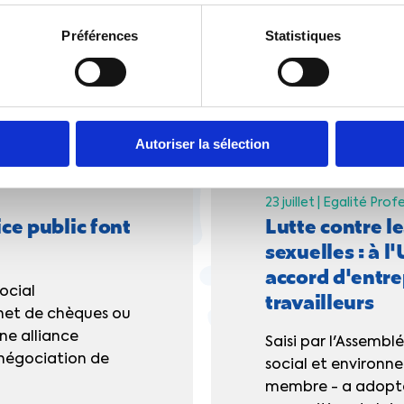
Préférences
Statistiques
ssi
Autoriser la sélection
23 juillet |
Egalité Profe
ce public font
Lutte contre le
sexuelles : à 
accord d'entre
ocial
travailleurs
rnet de chèques ou
ne alliance
Saisi par l'Assembl
t négociation de
social et environn
membre - a adopté 