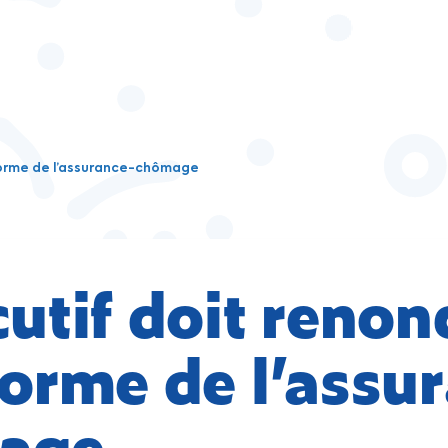
éforme de l’assurance-chômage
cutif doit renon
forme de l’assu
age