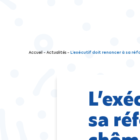
Accueil
-
Actualités
-
L’exécutif doit renoncer à sa r
L’exé
sa ré
chôm