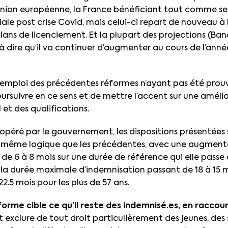
’Union européenne, la France bénéficiant tout comme ses
le post crise Covid, mais celui-ci repart de nouveau à 
ns de licenciement. Et la plupart des projections (Ban
à dire qu’il va continuer d’augmenter au cours de l’anné
 l’emploi des précédentes réformes n’ayant pas été prouvé
ursuivre en ce sens et de mettre l’accent sur une améli
 et des qualifications.
 opéré par le gouvernement, les dispositions présentées s
même logique que les précédentes, avec une augmenta
t de 6 à 8 mois sur une durée de référence qui elle passe 
la durée maximale d’indemnisation passant de 18 à 15 m
22.5 mois pour les plus de 57 ans.
orme cible ce qu’il reste des indemnisé.es, en raccou
it exclure de tout droit particulièrement des jeunes, de