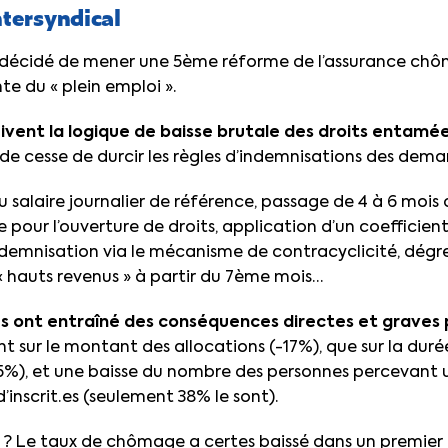
tersyndical
écidé de mener une 5ème réforme de l’assurance chôma
nte du « plein emploi ».
vent la logique de baisse brutale des droits entamée
 de cesse de durcir les règles d’indemnisations des dema
 salaire journalier de référence, passage de 4 à 6 mois 
 pour l’ouverture de droits, application d’un coefficient
demnisation via le mécanisme de contracyclicité, dégre
 « hauts revenus » à partir du 7ème mois…
s ont entraîné des conséquences directes et graves 
ant sur le montant des allocations (-17%), que sur la du
25%), et une baisse du nombre des personnes percevant
inscrit·es (seulement 38% le sont).
at ? Le taux de chômage a certes baissé dans un premi