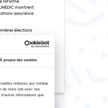
ne réforme
 l’UNEDIC montrent
locations assurance
rnières élections
njuste et la plus
Le 12 juin 2024
À propos des cookies
nnalités relatives aux médias
on de notre site avec nos
 d'autres informations que