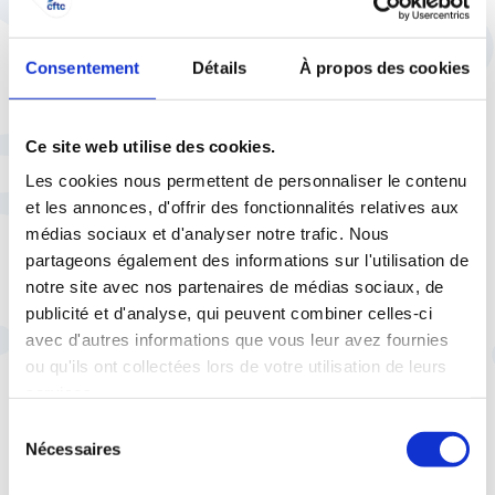
conseils)
Secteurs économiques concernés :
tourisme/voyage, culture, loisirs et sport
Consentement
Détails
À propos des cookies
principalement
Sans nécessairement appeler au statu quo et
Ce site web utilise des cookies.
reconnaissant l’utilité d’une sécurisation
juridique des pratiques actuelles, la CFTC
Les cookies nous permettent de personnaliser le contenu
et les annonces, d'offrir des fonctionnalités relatives aux
demande qu’une concertation soit menée en
médias sociaux et d'analyser notre trafic. Nous
se donnant les moyens d’une expertise
partageons également des informations sur l'utilisation de
préalable.
notre site avec nos partenaires de médias sociaux, de
*PLFSS 2019 (projet de loi de financement de
publicité et d'analyse, qui peuvent combiner celles-ci
avec d'autres informations que vous leur avez fournies
la sécurité sociale pour 2019)
ou qu'ils ont collectées lors de votre utilisation de leurs
services.
Sélection
Au lieu de réformer dans la
Nécessaires
du
précipitation le dispositif, la CFTC
consentement