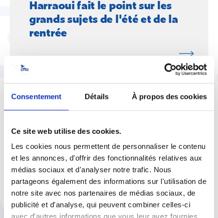
Harraoui fait le point sur les
grands sujets de l'été et de la
rentrée
Consentement
Détails
À propos des cookies
2 juillet |
Espace presse
La CFTC dans les
médias
Sur KTO TV, Cyril Chabanier
Ce site web utilise des cookies.
alerte sur les risques du
Les cookies nous permettent de personnaliser le contenu
management par algorithmes
et les annonces, d'offrir des fonctionnalités relatives aux
médias sociaux et d'analyser notre trafic. Nous
partageons également des informations sur l'utilisation de
notre site avec nos partenaires de médias sociaux, de
publicité et d'analyse, qui peuvent combiner celles-ci
avec d'autres informations que vous leur avez fournies