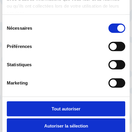
ou qu'ils ont collectées lors de votre utilisation de leurs
services.
ledecodeur.cftc.fr
Sélection
Nécessaires
Droit du travail :
du
consentement
Vous êtes perdu ?
La CFTC décrypte vos droits sur
Préférences
Le Décodeur
Statistiques
Marketing
Tout autoriser
Autoriser la sélection