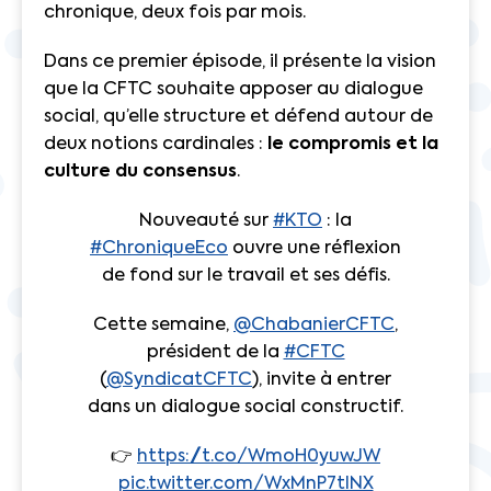
chronique, deux fois par mois.
Dans ce premier épisode, il présente la vision
que la CFTC souhaite apposer au dialogue
social, qu’elle structure et défend autour de
deux notions cardinales :
le compromis et la
culture du consensus
.
Nouveauté sur
#KTO
: la
#ChroniqueEco
ouvre une réflexion
de fond sur le travail et ses défis.
Cette semaine,
@ChabanierCFTC
,
président de la
#CFTC
(
@SyndicatCFTC
), invite à entrer
dans un dialogue social constructif.
👉
https://t.co/WmoH0yuwJW
pic.twitter.com/WxMnP7tlNX