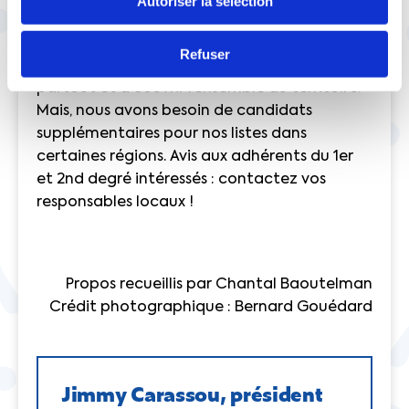
Autoriser la sélection
jeu, notamment, dans le Nord-Pas-de-Calais,
en Bretagne, en Languedoc-Roussillon, et en
Refuser
Occitanie. Nous cherchons à progresser
partout et à couvrir l’ensemble du territoire.
Mais, nous avons besoin de candidats
supplémentaires pour nos listes dans
certaines régions. Avis aux adhérents du 1er
et 2nd degré intéressés : contactez vos
responsables locaux !
Propos recueillis par Chantal Baoutelman
Crédit photographique : Bernard Gouédard
Jimmy Carassou, président