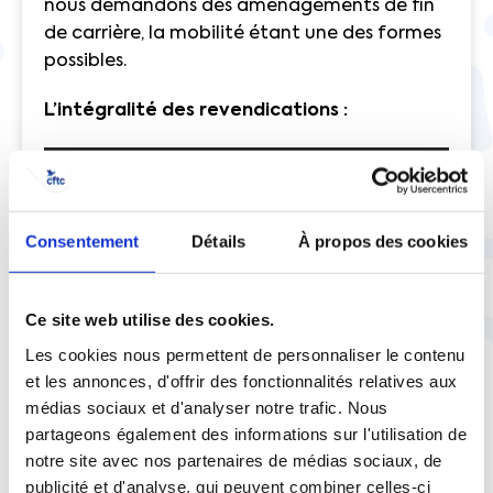
nous demandons des aménagements de fin
de carrière, la mobilité étant une des formes
possibles.
L’intégralité des revendications :
Lecteur
00:00
00:00
audio
Quelles opérations privilégiez-
Consentement
Détails
À propos des cookies
vous pour servir ce discours ?
Nous travaillons selon deux axes qui
Ce site web utilise des cookies.
s’inscrivent dans une stratégie ambitieuse.
Les cookies nous permettent de personnaliser le contenu
D’un côté, la communication : 7 formations
et les annonces, d'offrir des fonctionnalités relatives aux
ont été réalisées afin que le fond et la forme
médias sociaux et d'analyser notre trafic. Nous
soient le plus percutants. C’est d’autant plus
partageons également des informations sur l'utilisation de
essentiel que nous pouvons désormais
notre site avec nos partenaires de médias sociaux, de
toucher directement l’ensemble des
publicité et d'analyse, qui peuvent combiner celles-ci