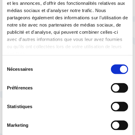
et les annonces, d'offrir des fonctionnalités relatives aux
médias sociaux et d'analyser notre trafic. Nous
partageons également des informations sur l'utilisation de
notre site avec nos partenaires de médias sociaux, de
À lire aussi
publicité et d'analyse, qui peuvent combiner celles-ci
avec d'autres informations que vous leur avez fournies
ou qu'ils ont collectées lors de votre utilisation de leurs
services.
Sélection
29 juillet |
Social
Vie pratique
Nécessaires
du
Quand syndicalisme et service
consentement
public font voyager le pouvoir
Préférences
d'achat
Statistiques
Marketing