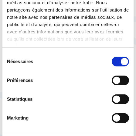
médias sociaux et d'analyser notre trafic. Nous
partageons également des informations sur l'utilisation de
À lire aussi
notre site avec nos partenaires de médias sociaux, de
publicité et d'analyse, qui peuvent combiner celles-ci
avec d'autres informations que vous leur avez fournies
ou qu'ils ont collectées lors de votre utilisation de leurs
services.
29 juillet |
Social
Vie pratique
Quand syndicalisme et service
Sélection
Nécessaires
du
public font voyager le pouvoir
consentement
d'achat
Préférences
Statistiques
Marketing
23 juillet |
Egalité Professionnelle
Social
Lutte contre les violences