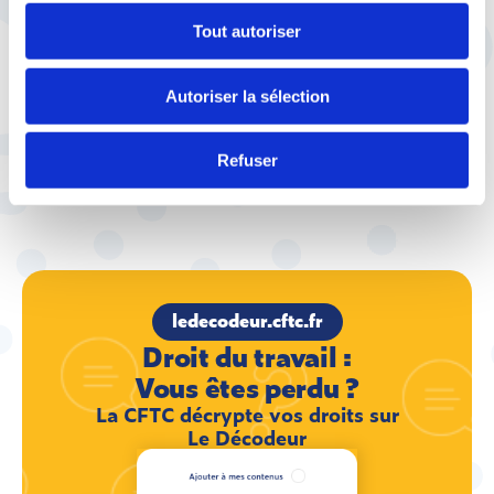
sexistes et sexuelles : à
l'UCANSS, la CFTC signe un
Tout autoriser
accord d'entreprise pour
protéger les travailleurs
Autoriser la sélection
Refuser
ledecodeur.cftc.fr
Droit du travail :
Vous êtes perdu ?
La CFTC décrypte vos droits sur
Le Décodeur