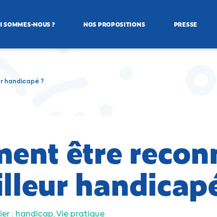
I SOMMES-NOUS ?
NOS PROPOSITIONS
PRESSE
r handicapé ?
ent être recon
illeur handicap
ier : handicap
Vie pratique