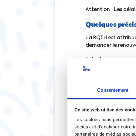
Attention ! Les délai
Quelques précis
La RQTH est attribué
demander le renouve
Enfin, les personnes
employeur. Cela relèv
Consentement
Crédit illustration :
K
Ce site web utilise des cook
Les cookies nous permettent d
La CFTC et l
sociaux et d'analyser notre t
partenaires de médias sociaux