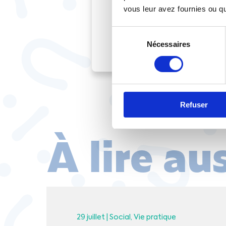
vous leur avez fournies ou qu'
Tous les articles
Sélection
Nécessaires
du
consentement
Refuser
À lire au
29 juillet |
Social
Vie pratique