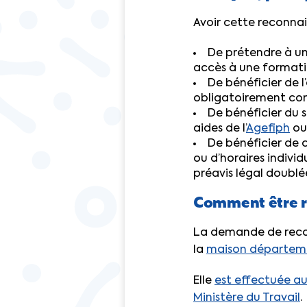
Avoir cette reconna
De prétendre à un
accès à une formati
De bénéficier de l
obligatoirement com
De bénéficier du 
aides de l’
Agefiph
ou
De bénéficier de
ou d’horaires individ
préavis légal doublé
Comment être r
La demande de recon
la
maison départeme
Elle
est effectuée au
Ministère du Travail
.