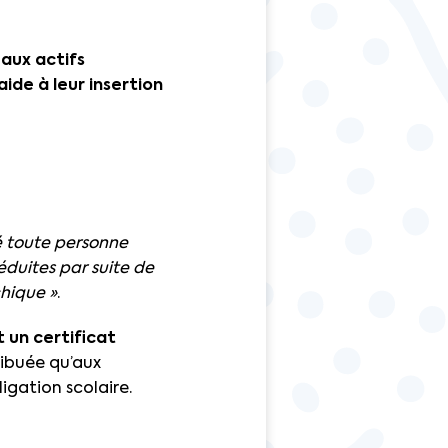
aux actifs
ide à leur insertion
é toute personne
éduites par suite de
chique »
.
 un certificat
ribuée qu’aux
igation scolaire.