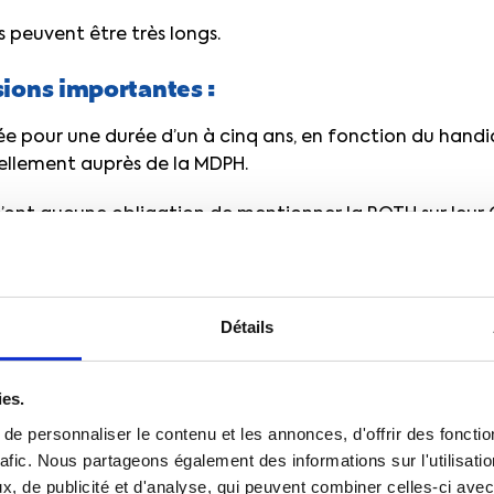
s peuvent être très longs.
ions importantes :
e pour une durée d’un à cinq ans, en fonction du handic
llement auprès de la MDPH.
 n’ont aucune obligation de mentionner la RQTH sur leur C
e leur vie privée et d’un choix personnel.
Détails
ubanek
ies.
e personnaliser le contenu et les annonces, d'offrir des fonctio
e handicap
rafic. Nous partageons également des informations sur l'utilisati
, de publicité et d'analyse, qui peuvent combiner celles-ci avec