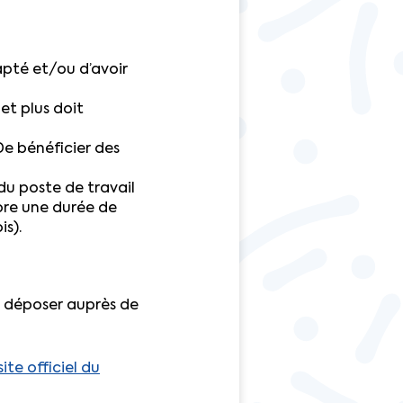
apté et/ou d’avoir
 et plus doit
De bénéficier des
u poste de travail
core une durée de
s).
à déposer auprès de
te officiel du