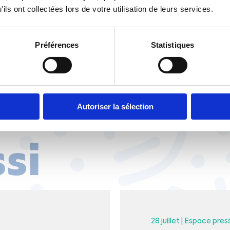
ils ont collectées lors de votre utilisation de leurs services.
 de notre dossier web.
Préférences
Statistiques
Autoriser la sélection
ssi
28 juillet |
Espace pres